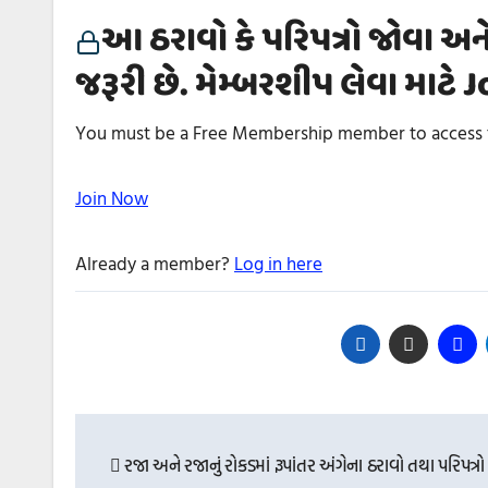
આ ઠરાવો કે પરિપત્રો જોવા અન
જરૂરી છે. મેમ્બરશીપ લેવા માટે
You must be a Free Membership member to access t
Join Now
Already a member?
Log in here
Post
navigation
રજા અને રજાનું રોકડમાં રૂપાંતર અંગેના ઠરાવો તથા પરિપત્રો