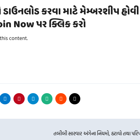
ે ડાઉનલોડ કરવા માટે મેમ્બરશીપ હોવી
 Join Now પર ક્લિક કરો
his content.
તબીબી સારવાર અંગેના નિયમો, ઠરાવો તથા પરિપ