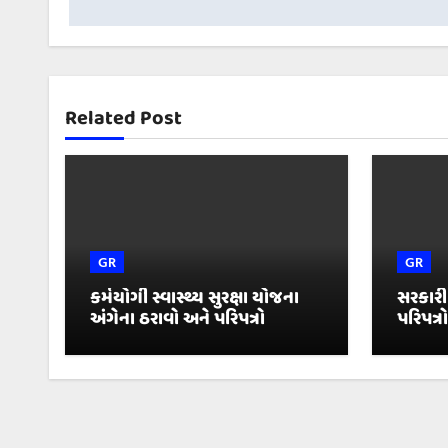
Related Post
GR
GR
કર્મયોગી સ્વાસ્થ્ય સુરક્ષા યોજના
સરકારી
અંગેના ઠરાવો અને પરિપત્રો
પરિપત્રો