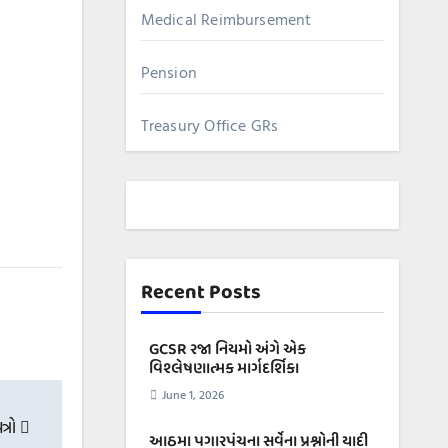
Medical Reimbursement
Pension
Treasury Office GRs
Recent Posts
GCSR રજા નિયમો અંગે એક
વિશ્લેષણાત્મક માર્ગદર્શિકા
June 1, 2026
ત્રો
આઠમા પગારપંચના સર્વેના પ્રશ્નોની યાદી