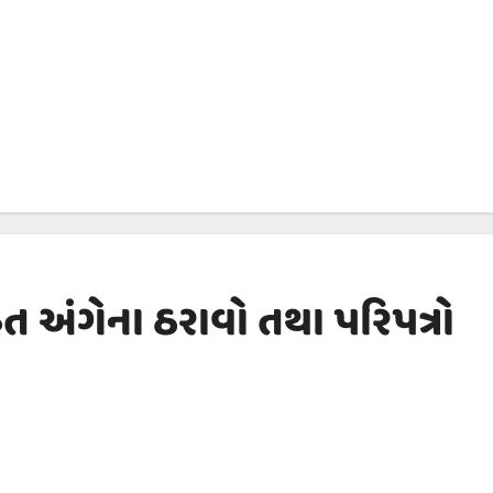
ત અંગેના ઠરાવો તથા પરિપત્રો