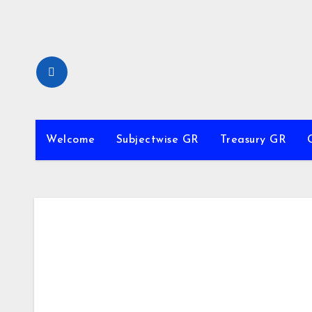
Skip
to
content
Welcome
Subjectwise GR
Treasury GR