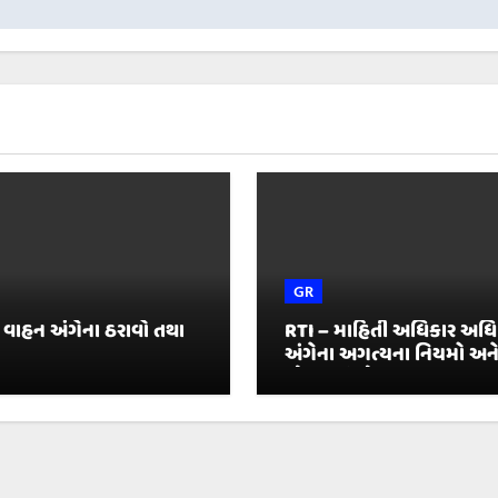
GR
 વાહન અંગેના ઠરાવો તથા
RTI – માહિતી અધિકાર અધ
અંગેના અગત્યના નિયમો અન
જોગવાઈઓ