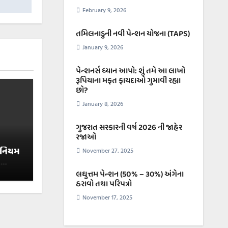
February 9, 2026
તમિલનાડુની નવી પેન્શન યોજના (TAPS)
January 9, 2026
પેન્શનર્સ ધ્યાન આપો: શું તમે આ લાખો
રૂપિયાના મફત ફાયદાઓ ગુમાવી રહ્યા
છો?
January 8, 2026
ગુજરાત સરકારની વર્ષ 2026 ની જાહેર
રજાઓ
િનિયમ
November 27, 2025
ે
લઘુત્તમ પેન્શન (50% – ૩૦%) અંગેના
ઠરાવો તથા પરિપત્રો
November 17, 2025