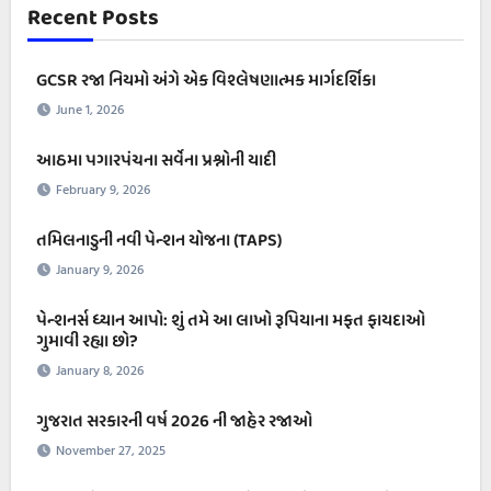
Recent Posts
GCSR રજા નિયમો અંગે એક વિશ્લેષણાત્મક માર્ગદર્શિકા
June 1, 2026
આઠમા પગારપંચના સર્વેના પ્રશ્નોની યાદી
February 9, 2026
તમિલનાડુની નવી પેન્શન યોજના (TAPS)
January 9, 2026
પેન્શનર્સ ધ્યાન આપો: શું તમે આ લાખો રૂપિયાના મફત ફાયદાઓ
ગુમાવી રહ્યા છો?
January 8, 2026
ગુજરાત સરકારની વર્ષ 2026 ની જાહેર રજાઓ
November 27, 2025