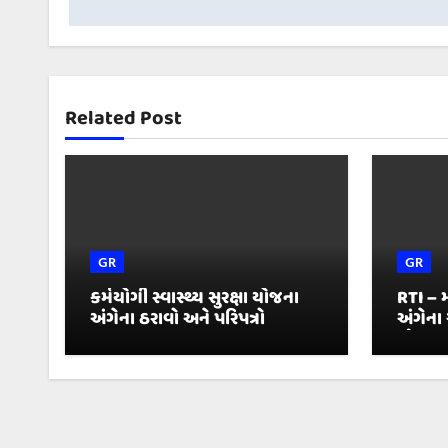
Related Post
GR
GR
કર્મયોગી સ્વાસ્થ્ય સુરક્ષા યોજના
RTI –
અંગેના ઠરાવો અને પરિપત્રો
અંગેના
જોગવ