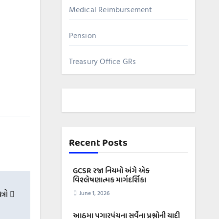
Medical Reimbursement
Pension
Treasury Office GRs
Recent Posts
GCSR રજા નિયમો અંગે એક
વિશ્લેષણાત્મક માર્ગદર્શિકા
ત્રો
June 1, 2026
આઠમા પગારપંચના સર્વેના પ્રશ્નોની યાદી