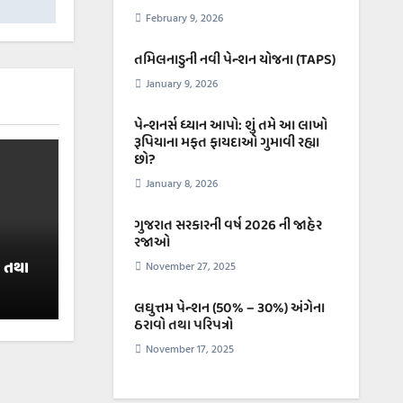
February 9, 2026
તમિલનાડુની નવી પેન્શન યોજના (TAPS)
January 9, 2026
પેન્શનર્સ ધ્યાન આપો: શું તમે આ લાખો
રૂપિયાના મફત ફાયદાઓ ગુમાવી રહ્યા
છો?
January 8, 2026
ગુજરાત સરકારની વર્ષ 2026 ની જાહેર
રજાઓ
ો તથા
November 27, 2025
લઘુત્તમ પેન્શન (50% – ૩૦%) અંગેના
ઠરાવો તથા પરિપત્રો
November 17, 2025