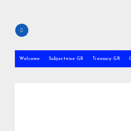
Skip
to
content
Welcome
Subjectwise GR
Treasury GR