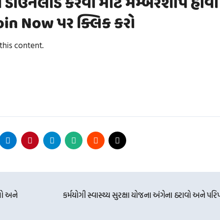
ે ડાઉનલોડ કરવા માટે મેમ્બરશીપ હોવી
 Join Now પર ક્લિક કરો
his content.
ો અને
કર્મયોગી સ્વાસ્થ્ય સુરક્ષા યોજના અંગેના ઠરાવો અને પરિપ