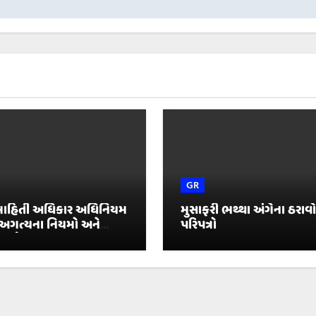
GR
 માહિતી અધિકાર અધિનિયમ
મુસાફરી ભથ્થા અંગેના ઠરાવ
 અગત્યના નિયમો અને
પરિપત્રો
ાઈઓ