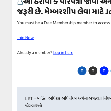
આ ઠરાવો કે પરિપત્રો જોવા અન
જરૂરી છે. મેમ્બરશીપ લેવા માટે
You must be a Free Membership member to access t
Join Now
Already a member?
Log in here
Post
navigation
RTI – માહિતી અધિકાર અધિનિયમ અંગેના અગત્યના નિયમ
જોગવાઈઓ