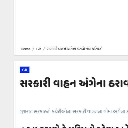
Home
GR
સરકારી વાહન અંગેના ઠરાવો તથા પરિપત્રો
GR
સરકારી વાહન અંગેના ઠરાવો
ગુજરાત સરકારની કચેરીઓના સરકારી વાહનના વીમા અંગેના ઠર