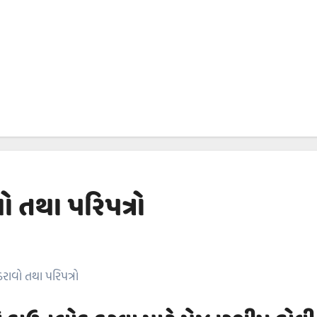
 તથા પરિપત્રો
ાવો તથા પરિપત્રો