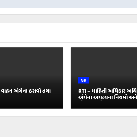
GR
 વાહન અંગેના ઠરાવો તથા
RTI – માહિતી અધિકાર અધ
અંગેના અગત્યના નિયમો અન
જોગવાઈઓ