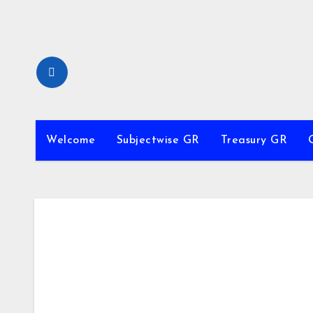
Skip
to
content
Welcome
Subjectwise GR
Treasury GR