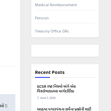
Medical Reimbursement
Pension
Treasury Office GRs
Recent Posts
GCSR રજા નિયમો અંગે એક
વિશ્લેષણાત્મક માર્ગદર્શિકા
June 1, 2026
્રો
આઠમા પગારપંચના સર્વેના પ્રશ્નોની યાદી