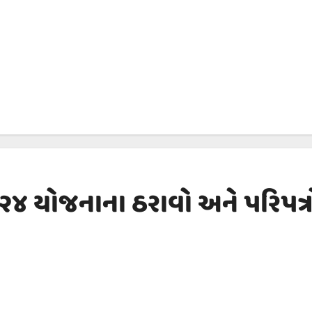
૪ યોજનાના ઠરાવો અને પરિપત્ર