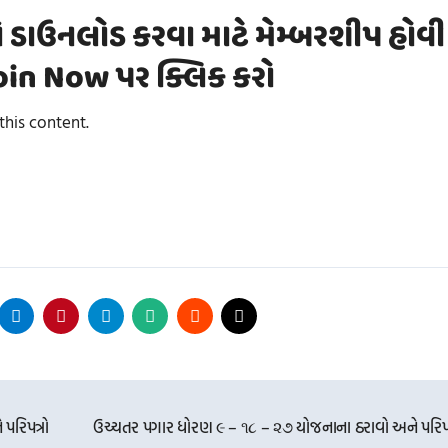
ે ડાઉનલોડ કરવા માટે મેમ્બરશીપ હોવી
 Join Now પર ક્લિક કરો
his content.
પરિપત્રો
ઉચ્ચતર પગાર ધોરણ ૯ – ૧૮ – ૨૭ યોજનાના ઠરાવો અને પરિપત