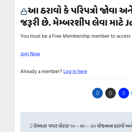
આ ઠરાવો કે પરિપત્રો જોવા અન
જરૂરી છે. મેમ્બરશીપ લેવા માટે
You must be a Free Membership member to access t
Join Now
Already a member?
Log in here
Post
navigation
ઉચ્ચતર પગાર ધોરણ ૧૦ – ૨૦ – ૩૦ યોજનાના ઠરાવો અને 