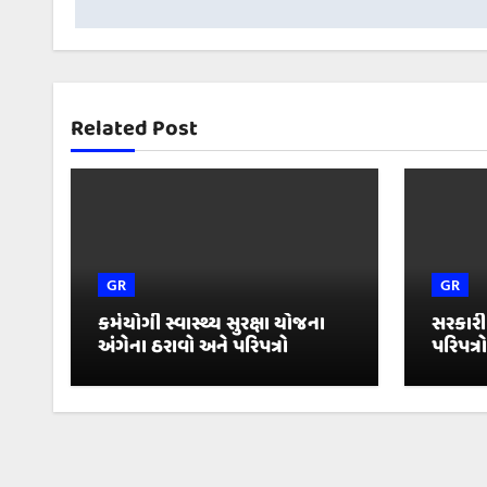
Related Post
GR
GR
કર્મયોગી સ્વાસ્થ્ય સુરક્ષા યોજના
સરકારી
અંગેના ઠરાવો અને પરિપત્રો
પરિપત્રો