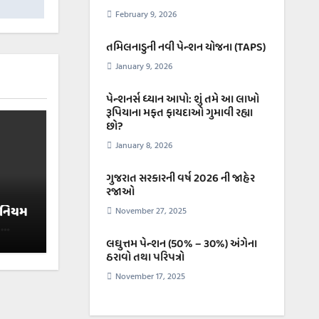
February 9, 2026
તમિલનાડુની નવી પેન્શન યોજના (TAPS)
January 9, 2026
પેન્શનર્સ ધ્યાન આપો: શું તમે આ લાખો
રૂપિયાના મફત ફાયદાઓ ગુમાવી રહ્યા
છો?
January 8, 2026
ગુજરાત સરકારની વર્ષ 2026 ની જાહેર
રજાઓ
િનિયમ
November 27, 2025
ે
લઘુત્તમ પેન્શન (50% – ૩૦%) અંગેના
ઠરાવો તથા પરિપત્રો
November 17, 2025