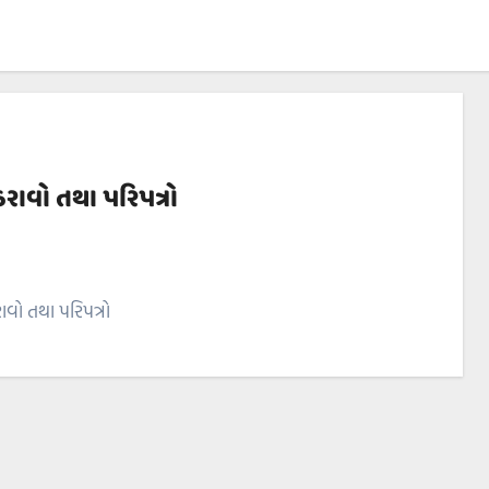
રાવો તથા પરિપત્રો
ો તથા પરિપત્રો