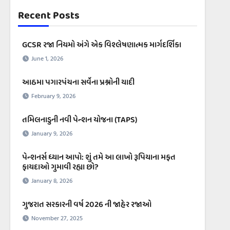
Recent Posts
GCSR રજા નિયમો અંગે એક વિશ્લેષણાત્મક માર્ગદર્શિકા
June 1, 2026
આઠમા પગારપંચના સર્વેના પ્રશ્નોની યાદી
February 9, 2026
તમિલનાડુની નવી પેન્શન યોજના (TAPS)
January 9, 2026
પેન્શનર્સ ધ્યાન આપો: શું તમે આ લાખો રૂપિયાના મફત
ફાયદાઓ ગુમાવી રહ્યા છો?
January 8, 2026
ગુજરાત સરકારની વર્ષ 2026 ની જાહેર રજાઓ
November 27, 2025