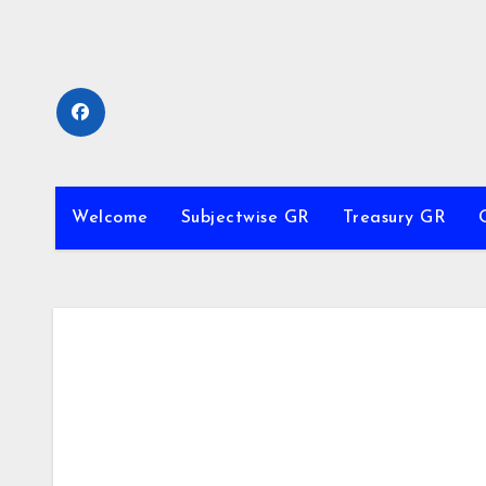
Skip
to
content
Welcome
Subjectwise GR
Treasury GR