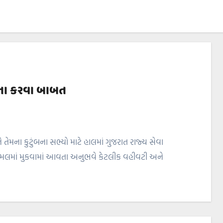
ટતા કરવા બાબત
મના કુટુંબના સભ્યો માટે હાલમાં ગુજરાત રાજ્ય સેવા
અમલમાં મુકવામાં આવતા અનુભવે કેટલીક વહીવટી અને