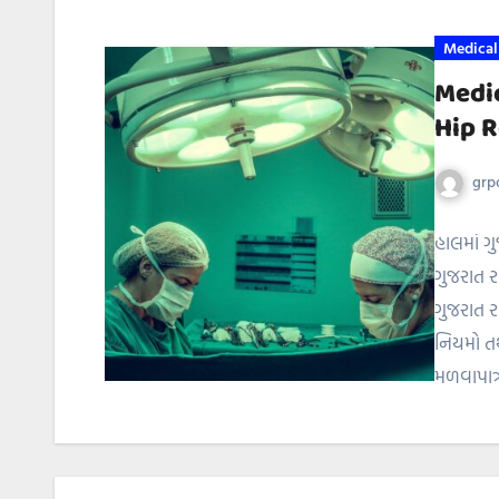
Medical
Medi
Hip 
grpo
હાલમાં 
ગુજરાત ર
ગુજરાત 
નિયમો ત
મળવાપાત