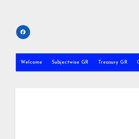
Skip
to
content
Welcome
Subjectwise GR
Treasury GR