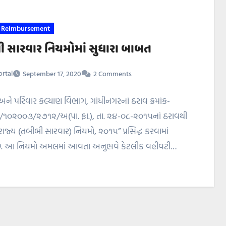
 Reimbursement
 સારવાર નિયમોમાં સુધારા બાબત
rtal
September 17, 2020
2 Comments
ને પરિવાર કલ્યાણ વિભાગ, ગાંધીનગરનાં ઠરાવ ક્રમાંક-
૦૨૦૦૩/૨૭૧૨/અ(પા. ફા.), તા. ૨૪-૦૮-૨૦૧૫નાં ઠરાવથી
રાજ્ય (તબીબી સારવાર) નિયમો, ૨૦૧૫” પ્રસિદ્ધ કરવામાં
. આ નિયમો અમલમાં આવતા અનુભવે કેટલીક વહીવટી…