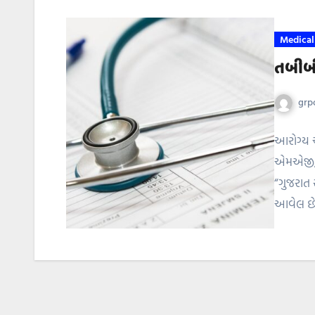
Medical
તબીબી
grpo
આરોગ્ય અ
એમએજી/૧
“ગુજરાત 
આવેલ છે