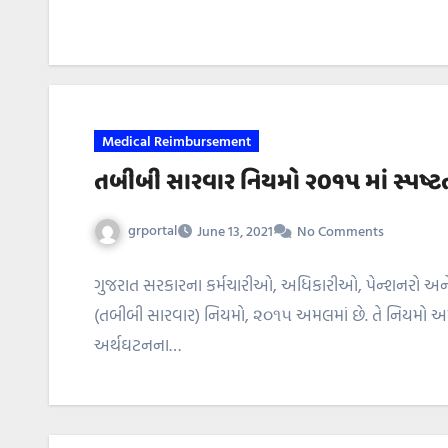
Medical Reimbursement
તબીબી સારવાર નિયમો ૨૦૧૫ માં સ્પષ્
grportal
June 13, 2021
No Comments
ગુજરાત સરકારના કર્મચારીઓ, અધિકારીઓ, પેન્શનરો અને તે
(તબીબી સારવાર) નિયમો, ૨૦૧૫ અમલમાં છે. તે નિયમો 
અર્થઘટનના…