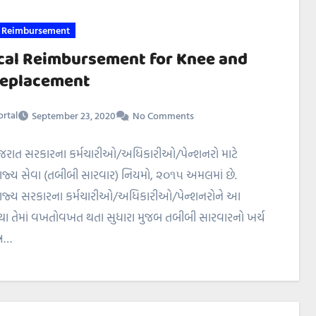
 Reimbursement
cal Reimbursement for Knee and
Replacement
rtal
September 23, 2020
No Comments
ગુજરાત સરકારના કર્મચારીઓ/અધિકારીઓ/પેન્શનરો માટે
ાજ્ય સેવા (તબીબી સારવાર) નિયમો, ૨૦૧૫ અમલમાં છે.
રાજ્ય સરકારના કર્મચારીઓ/અધિકારીઓ/પેન્શનરોને આ
થા તેમાં વખતોવખત થતા સુધારા મુજબ તબીબી સારવારનો ખર્ચ
્ર…