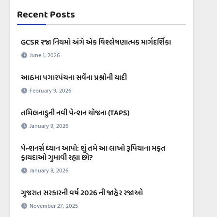
Recent Posts
GCSR રજા નિયમો અંગે એક વિશ્લેષણાત્મક માર્ગદર્શિકા
June 1, 2026
આઠમા પગારપંચના સર્વેના પ્રશ્નોની યાદી
February 9, 2026
તમિલનાડુની નવી પેન્શન યોજના (TAPS)
January 9, 2026
પેન્શનર્સ ધ્યાન આપો: શું તમે આ લાખો રૂપિયાના મફત
ફાયદાઓ ગુમાવી રહ્યા છો?
January 8, 2026
ગુજરાત સરકારની વર્ષ 2026 ની જાહેર રજાઓ
November 27, 2025