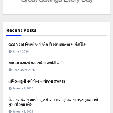
Recent Posts
GCSR રજા નિયમો અંગે એક વિશ્લેષણાત્મક માર્ગદર્શિકા
June 1, 2026
આઠમા પગારપંચના સર્વેના પ્રશ્નોની યાદી
February 9, 2026
તમિલનાડુની નવી પેન્શન યોજના (TAPS)
January 9, 2026
પેન્શનર્સ ધ્યાન આપો: શું તમે આ લાખો રૂપિયાના મફત ફાયદાઓ
ગુમાવી રહ્યા છો?
January 8, 2026