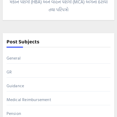
મકાન પેશગી (HBA) અને વાહન પેશગી (MCA) અંગેના ઠરાવો
તથા પરિપત્રો
Post Subjects
General
GR
Guidance
Medical Reimbursement
Pension