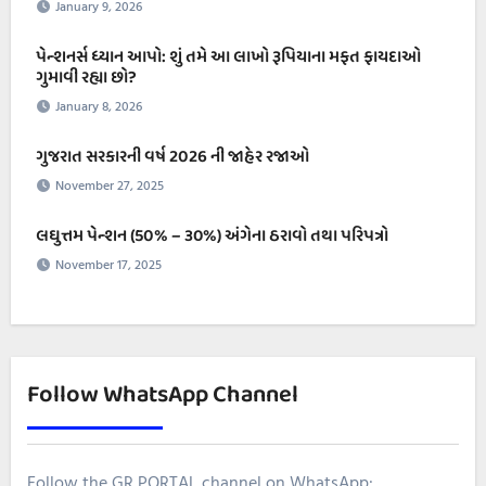
January 9, 2026
પેન્શનર્સ ધ્યાન આપો: શું તમે આ લાખો રૂપિયાના મફત ફાયદાઓ
ગુમાવી રહ્યા છો?
January 8, 2026
ગુજરાત સરકારની વર્ષ 2026 ની જાહેર રજાઓ
November 27, 2025
લઘુત્તમ પેન્શન (50% – ૩૦%) અંગેના ઠરાવો તથા પરિપત્રો
November 17, 2025
Follow WhatsApp Channel
Follow the GR PORTAL channel on WhatsApp: