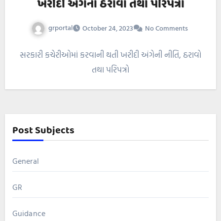
ખરીદી અંગેના ઠરાવો તથા પરિપત્રો
grportal
October 24, 2023
No Comments
સરકારી કચેરીઓમાં કરવાની થતી ખરીદી અંગેની નીતિ, ઠરાવો
તથા પરિપત્રો
Post Subjects
General
GR
Guidance