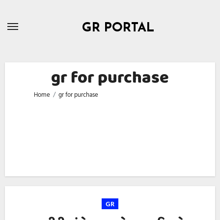
Skip
to
GR PORTAL
content
gr for purchase
Home
gr for purchase
GR