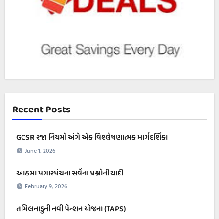
Recent Posts
GCSR રજા નિયમો અંગે એક વિશ્લેષણાત્મક માર્ગદર્શિકા
June 1, 2026
આઠમા પગારપંચના સર્વેના પ્રશ્નોની યાદી
February 9, 2026
તમિલનાડુની નવી પેન્શન યોજના (TAPS)