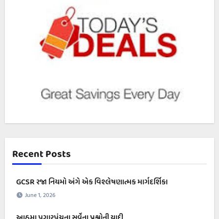
Recent Posts
GCSR રજા નિયમો અંગે એક વિશ્લેષણાત્મક માર્ગદર્શિકા
June 1, 2026
આઠમા પગારપંચના સર્વેના પ્રશ્નોની યાદી