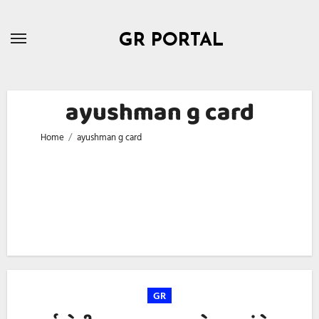
Skip
to
GR PORTAL
content
ayushman g card
Home
ayushman g card
GR