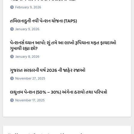
February 9, 2026
તમિલનાડુની નવી પેન્શન યોજના (TAPS)
January 9, 2026
પેન્શનર્સ ધ્યાન આપો: શું તમે આ લાખો રૂપિયાના મફત ફાયદાઓ
ગુમાવી રહ્યા છો?
January 8, 2026
ગુજરાત સરકારની વર્ષ 2026 ની જાહેર રજાઓ
November 27, 2025
લઘુત્તમ પેન્શન (50% – ૩૦%) અંગેના ઠરાવો તથા પરિપત્રો
November 17, 2025