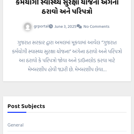
કર્મયોગી સ્વાસ્થ્ય સુરક્ષા યોજના અંગેના
ઠરાવો અને પરિપત્રો
grportal
June 3, 2025
No Comments
ગુજરાત સરકાર દ્વારા અમલમાં મૂકવામાં આવેલ “ગુજરાત
કર્મયોગી સ્વાસ્થ્ય સુરક્ષા યોજના” અંગેના ઠરાવો અને પરિપત્રો
આ ઠરાવો કે પરિપત્રો જોવા અને ડાઉનલોડ કરવા માટે
મેમ્બરશીપ હોવી જરૂરી છે. મેમ્બરશીપ લેવા…
Post Subjects
General