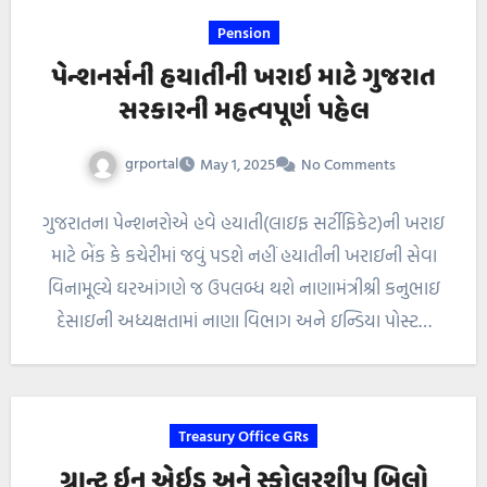
Pension
પેન્શનર્સની હયાતીની ખરાઇ માટે ગુજરાત
સરકારની મહત્વપૂર્ણ પહેલ
grportal
May 1, 2025
No Comments
ગુજરાતના પેન્શનરોએ હવે હયાતી(લાઇફ સર્ટીફિકેટ)ની ખરાઇ
માટે બેંક કે કચેરીમાં જવું પડશે નહીં હયાતીની ખરાઇની સેવા
વિનામૂલ્યે ઘરઆંગણે જ ઉપલબ્ધ થશે નાણામંત્રીશ્રી કનુભાઇ
દેસાઇની અધ્યક્ષતામાં નાણા વિભાગ અને ઇન્ડિયા પોસ્ટ…
Treasury Office GRs
ગ્રાન્ટ ઇન એઇડ અને સ્કોલરશીપ બિલો