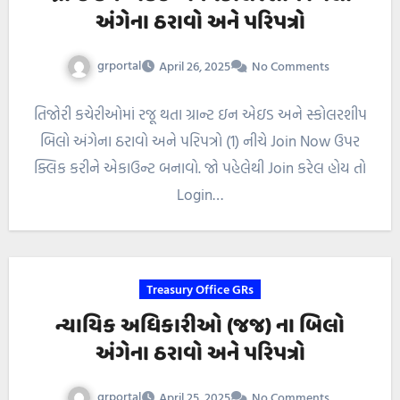
અંગેના ઠરાવો અને પરિપત્રો
grportal
April 26, 2025
No Comments
તિજોરી કચેરીઓમાં રજૂ થતા ગ્રાન્ટ ઇન એઇડ અને સ્કોલરશીપ
બિલો અંગેના ઠરાવો અને પરિપત્રો (1) નીચે Join Now ઉપર
ક્લિક કરીને એકાઉન્ટ બનાવો. જો પહેલેથી Join કરેલ હોય તો
Login…
Treasury Office GRs
ન્યાયિક અધિકારીઓ (જજ) ના બિલો
અંગેના ઠરાવો અને પરિપત્રો
grportal
April 25, 2025
No Comments