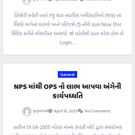
તિજોરી કચેરી ખાતે રજૂ થતા ન્યાયિક અધિકારીઓ (જજ) ના
બિલો અંગેના ઠરાવો અને પરિપત્રો (1) નીચે Join Now ઉપર
ક્લિક કરીને એકાઉન્ટ બનાવો. જો પહેલેથી Join કરેલ હોય તો
Login…
General
NPS માંથી OPS નો લાભ આપવા અંગેની
કાર્યપધ્ધતિ
grportal
April 16, 2025
No Comments
તારીખ 01-04-2005 પહેલા માન્ય ભરતી બોર્ડ દ્વારા સ્પર્ધાત્મક