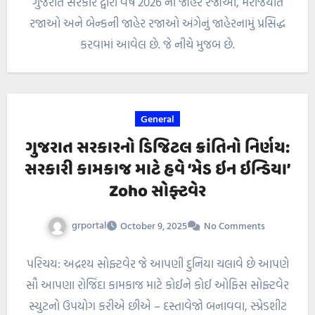
ગુજરાત સરકાર દ્વારા વર્ષ 2026 ની જાહેર રજાઓ, મરજિયાત
રજાઓ અને બેન્કની જાહેર રજાઓ અંગેનું જાહેરનામું પ્રસિદ્ધ
કરવામાં આવેલ છે. જે નીચે મુજબ છે.
General
ગુજરાત સરકારનો ડિજિટલ ક્રાંતિનો નિર્ણય:
સરકારી કામકાજ માટે હવે ‘મેડ ઇન ઇન્ડિયા’
Zoho સોફ્ટવેર
grportal
October 9, 2025
No Comments
પરિચય: અદ્રશ્ય સોફ્ટવેર જે આપણી દુનિયા ચલાવે છે આપણે
સૌ આપણા રોજિંદા કામકાજ માટે કોઈને કોઈ ઓફિસ સોફ્ટવેર
સ્યુટનો ઉપયોગ કરીએ છીએ – દસ્તાવેજો બનાવવા, સ્પ્રેડશીટ