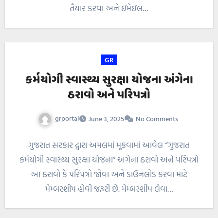
તૈયાર કરવા અને ઇમેઇલ…
GR
કર્મયોગી સ્વાસ્થ્ય સુરક્ષા યોજના અંગેના
ઠરાવો અને પરિપત્રો
grportal
June 3, 2025
No Comments
ગુજરાત સરકાર દ્વારા અમલમાં મૂકવામાં આવેલ “ગુજરાત
કર્મયોગી સ્વાસ્થ્ય સુરક્ષા યોજના” અંગેના ઠરાવો અને પરિપત્રો
આ ઠરાવો કે પરિપત્રો જોવા અને ડાઉનલોડ કરવા માટે
મેમ્બરશીપ હોવી જરૂરી છે. મેમ્બરશીપ લેવા…