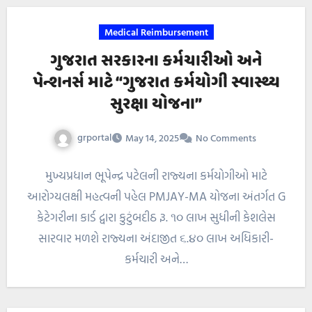
Medical Reimbursement
ગુજરાત સરકારના કર્મચારીઓ અને
પેન્શનર્સ માટે “ગુજરાત કર્મયોગી સ્વાસ્થ્ય
સુરક્ષા યોજના”
grportal
May 14, 2025
No Comments
મુખ્યપ્રધાન ભૂપેન્દ્ર પટેલની રાજ્યના કર્મયોગીઓ માટે
આરોગ્યલક્ષી મહત્વની પહેલ PMJAY-MA યોજના અંતર્ગત G
કેટેગરીના કાર્ડ દ્વારા કુટુંબદીઠ રૂ. ૧૦ લાખ સુધીની કેશલેસ
સારવાર મળશે રાજ્યના અંદાજીત ૬.૪૦ લાખ અધિકારી-
કર્મચારી અને…