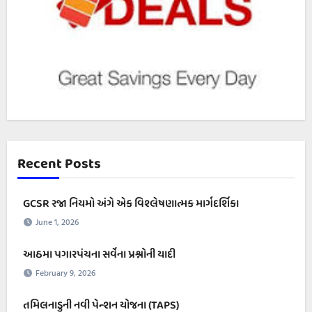
Recent Posts
GCSR રજા નિયમો અંગે એક વિશ્લેષણાત્મક માર્ગદર્શિકા
June 1, 2026
આઠમા પગારપંચના સર્વેના પ્રશ્નોની યાદી
February 9, 2026
તમિલનાડુની નવી પેન્શન યોજના (TAPS)