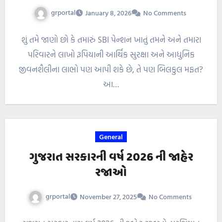
grportal
January 8, 2026
No Comments
શું તમે જાણો છો કે તમારું SBI પેન્શન ખાતું તમને અને તમારા
પરિવારને લાખો રૂપિયાની આર્થિક સુરક્ષા અને આધુનિક
જીવનશૈલીના લાભો પણ આપી શકે છે, તે પણ બિલકુલ મફત?
આ…
General
ગુજરાત સરકારની વર્ષ 2026 ની જાહેર
રજાઓ
grportal
November 27, 2025
No Comments