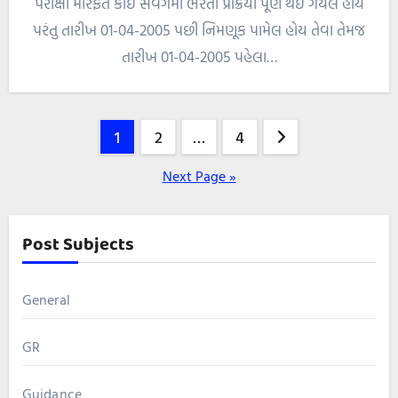
પરીક્ષા મારફત કોઈ સંવર્ગમાં ભરતી પ્રક્રિયા પૂર્ણ થઈ ગયેલ હોય
પરંતુ તારીખ 01-04-2005 પછી નિમણૂક પામેલ હોય તેવા તેમજ
તારીખ 01-04-2005 પહેલા…
Posts
1
2
…
4
pagination
Next Page »
Post Subjects
General
GR
Guidance