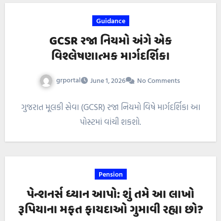
Guidance
GCSR રજા નિયમો અંગે એક
વિશ્લેષણાત્મક માર્ગદર્શિકા
grportal
June 1, 2026
No Comments
ગુજરાત મૂલકી સેવા (GCSR) રજા નિયમો વિષે માર્ગદર્શિકા આ
પોસ્ટમાં વાંચી શકશો.
Pension
પેન્શનર્સ ધ્યાન આપો: શું તમે આ લાખો
રૂપિયાના મફત ફાયદાઓ ગુમાવી રહ્યા છો?