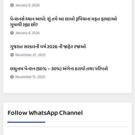
January 9, 2026
પેન્શનર્સ ધ્યાન આપો: શું તમે આ લાખો રૂપિયાના મફત ફાયદાઓ
ગુમાવી રહ્યા છો?
January 8, 2026
ગુજરાત સરકારની વર્ષ 2026 ની જાહેર રજાઓ
November 27, 2025
લઘુત્તમ પેન્શન (50% – ૩૦%) અંગેના ઠરાવો તથા પરિપત્રો
November 17, 2025
Follow WhatsApp Channel