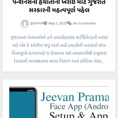
પેન્શનર્સની હયાતીની ખરાઇ માટે ગુજરાત
સરકારની મહત્વપૂર્ણ પહેલ
grportal
May 1, 2025
No Comments
ગુજરાતના પેન્શનરોએ હવે હયાતી(લાઇફ સર્ટીફિકેટ)ની ખરાઇ
માટે બેંક કે કચેરીમાં જવું પડશે નહીં હયાતીની ખરાઇની સેવા
વિનામૂલ્યે ઘરઆંગણે જ ઉપલબ્ધ થશે નાણામંત્રીશ્રી કનુભાઇ
દેસાઇની અધ્યક્ષતામાં નાણા વિભાગ અને ઇન્ડિયા પોસ્ટ…