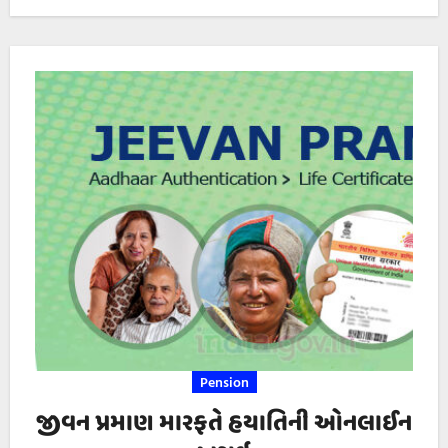
Pension
જીવન પ્રમાણ મારફતે હયાતિની ઓનલાઈન