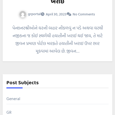
ખરાઇ
grportal
April 30, 2023
No Comments
પેન્શનરશ્રીઓને ઘરની બહાર નીકળવું ન પડે અથવા ઘરથી
નજીકના જ કોઈ સ્થળેથી હયાતીની ખરાઈ થઈ જાય, તે માટે
જીવન પ્રમાણ પોર્ટલ મારફતે હયાતીની ખરાઇ ઉપર ભાર
મૂકવામાં આવેલ છે. જીવન…
Post Subjects
General
GR