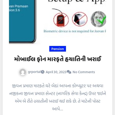
Pension
મોબાઈલ ફોન મારફતે હયાતિની ખરાઈ
grportal
April 30, 2023
No Comments
જીવન પ્રમાણ મારફતે ઘરે બેઠાં આપના કોમ્પ્યુટર પર અથવા
નજીકના જીવન પ્રમાણ સેન્ટર (નાગરિક સેવા કેન્દ્ર) ઉપર જઈને
એમ બે રીતે હયાતીની ખરાઈ થઈ શકે છે. તે માટેની પોસ્ટ
આપે…