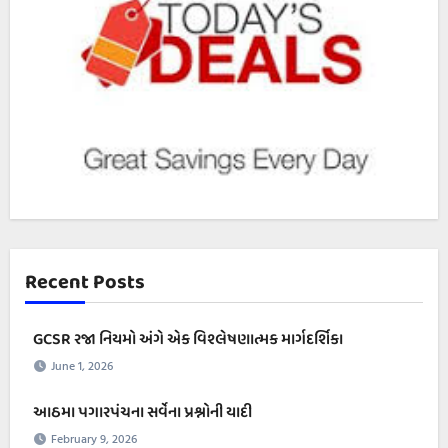
Recent Posts
GCSR રજા નિયમો અંગે એક વિશ્લેષણાત્મક માર્ગદર્શિકા
June 1, 2026
આઠમા પગારપંચના સર્વેના પ્રશ્નોની યાદી
February 9, 2026