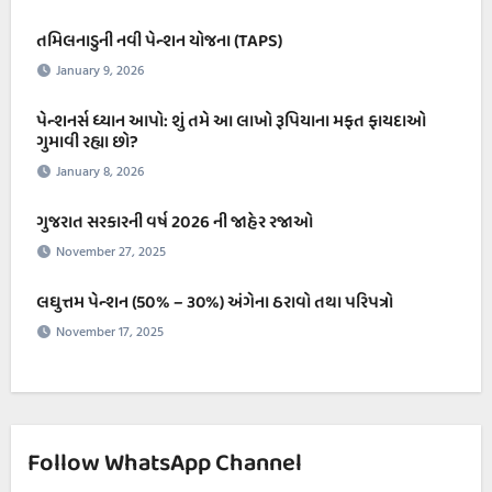
તમિલનાડુની નવી પેન્શન યોજના (TAPS)
January 9, 2026
પેન્શનર્સ ધ્યાન આપો: શું તમે આ લાખો રૂપિયાના મફત ફાયદાઓ
ગુમાવી રહ્યા છો?
January 8, 2026
ગુજરાત સરકારની વર્ષ 2026 ની જાહેર રજાઓ
November 27, 2025
લઘુત્તમ પેન્શન (50% – ૩૦%) અંગેના ઠરાવો તથા પરિપત્રો
November 17, 2025
Follow WhatsApp Channel