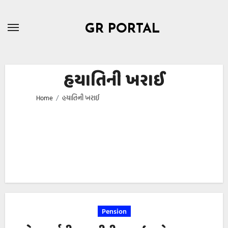
Skip
to
GR PORTAL
content
હયાતિની ખરાઈ
Home
હયાતિની ખરાઈ
Pension