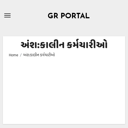
Skip
to
GR PORTAL
content
અંશ:કાલીન કર્મચારીઓ
Home
અંશ:કાલીન કર્મચારીઓ