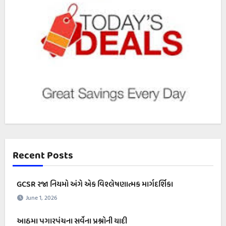
Recent Posts
GCSR રજા નિયમો અંગે એક વિશ્લેષણાત્મક માર્ગદર્શિકા
June 1, 2026
આઠમા પગારપંચના સર્વેના પ્રશ્નોની યાદી