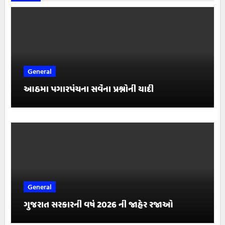
General
આઠમા પગારપંચના સર્વેના પ્રશ્નોની યાદી
General
ગુજરાત સરકારની વર્ષ 2026 ની જાહેર રજાઓ