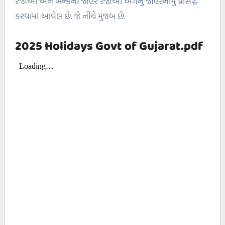
રજાઓ અને બેન્કની જાહેર રજાઓ અંગેનું જાહેરનામું પ્રસિદ્ધ
કરવામાં આવેલ છે. જે નીચે મુજબ છે.
2025 Holidays Govt of Gujarat.pdf