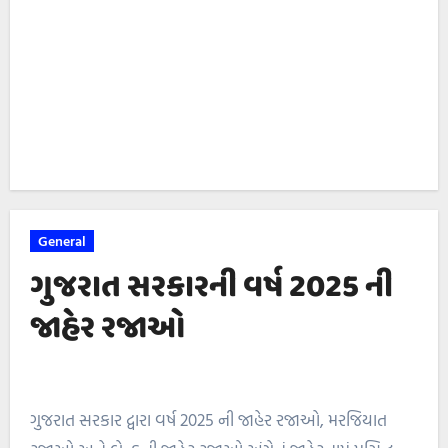
General
ગુજરાત સરકારની વર્ષ 2025 ની
જાહેર રજાઓ
ગુજરાત સરકાર દ્વારા વર્ષ 2025 ની જાહેર રજાઓ, મરજિયાત