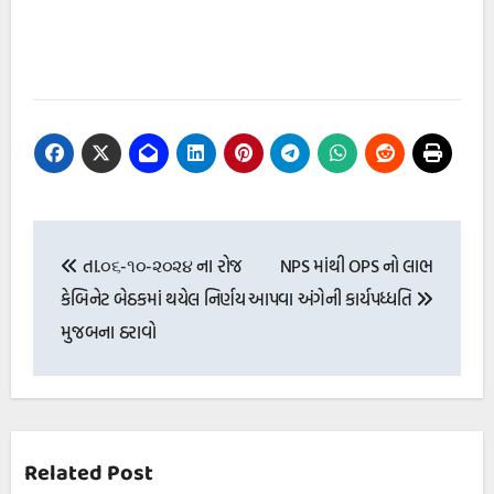
Post
તા.૦૬-૧૦-૨૦૨૪ ના રોજ
NPS માંથી OPS નો લાભ
navigation
કેબિનેટ બેઠકમાં થયેલ નિર્ણય
આપવા અંગેની કાર્યપધ્ધતિ
મુજબના ઠરાવો
Related Post