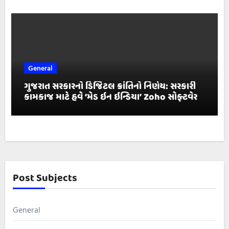
General
ગુજરાત સરકારનો ડિજિટલ ક્રાંતિનો નિર્ણય: સરકારી
કામકાજ માટે હવે ‘મેડ ઇન ઇન્ડિયા’ Zoho સોફ્ટવેર
Post Subjects
General