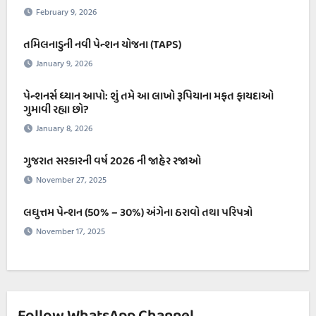
February 9, 2026
તમિલનાડુની નવી પેન્શન યોજના (TAPS)
January 9, 2026
પેન્શનર્સ ધ્યાન આપો: શું તમે આ લાખો રૂપિયાના મફત ફાયદાઓ
ગુમાવી રહ્યા છો?
January 8, 2026
ગુજરાત સરકારની વર્ષ 2026 ની જાહેર રજાઓ
November 27, 2025
લઘુત્તમ પેન્શન (50% – ૩૦%) અંગેના ઠરાવો તથા પરિપત્રો
November 17, 2025
Follow WhatsApp Channel