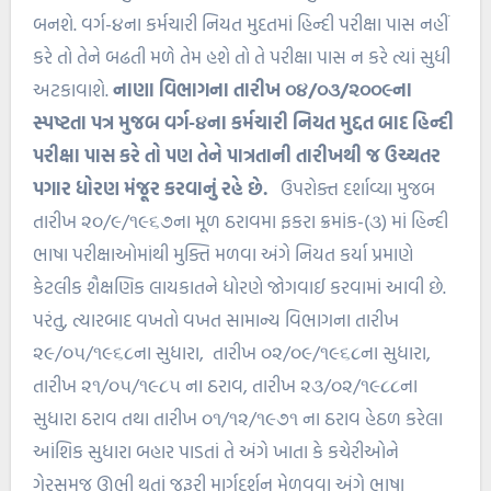
બનશે. વર્ગ-૪ના કર્મચારી નિયત મુદતમાં હિન્દી પરીક્ષા પાસ નહીં
કરે તો તેને બઢતી મળે તેમ હશે તો તે પરીક્ષા પાસ ન કરે ત્યાં સુધી
અટકાવાશે.
નાણા વિભાગના તારીખ ૦૪/૦૩/૨૦૦૯ના
સ્પષ્ટતા પત્ર મુજબ વર્ગ-૪ના કર્મચારી નિયત મુદ્દત બાદ હિન્દી
પરીક્ષા પાસ કરે તો પણ તેને પાત્રતાની તારીખથી જ ઉચ્ચતર
પગાર ધોરણ મંજૂર કરવાનું રહે છે.
ઉપરોક્ત દર્શાવ્યા મુજબ
તારીખ ૨૦/૯/૧૯૬૭ના મૂળ ઠરાવમા ફકરા ક્રમાંક-(૩) માં હિન્દી
ભાષા પરીક્ષાઓમાંથી મુક્તિ મળવા અંગે નિયત કર્યા પ્રમાણે
કેટલીક શૈક્ષણિક લાયકાતને ધોરણે જોગવાઈ કરવામાં આવી છે.
પરંતુ, ત્યારબાદ વખતો વખત સામાન્ય વિભાગના તારીખ
૨૯/૦૫/૧૯૬૮ના સુધારા, તારીખ ૦૨/૦૯/૧૯૬૮ના સુધારા,
તારીખ ૨૧/૦૫/૧૯૮૫ ના ઠરાવ, તારીખ ૨૩/૦૨/૧૯૮૮ના
સુધારા ઠરાવ તથા તારીખ ૦૧/૧૨/૧૯૭૧ ના ઠરાવ હેઠળ કરેલા
આંશિક સુધારા બહાર પાડતાં તે અંગે ખાતા કે કચેરીઓને
ગેરસમજ ઊભી થતાં જરૂરી માર્ગદર્શન મેળવવા અંગે ભાષા