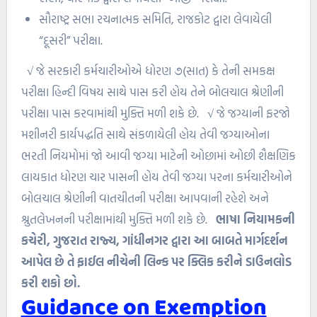
સૌરાષ્ટ્ર સભા રચનાત્મક સમિતિ, રાજકોટ દ્વારા લેવાયેલી
“દૂસરી” પરીક્ષા.
√
જે સરકારી કર્મચારીઓએ ધોરણ ૭(સાત) કે તેની સમકક્ષ
પરીક્ષા હિન્દી વિષય સાથે પાસ કરી હોય તેને બોલચાલ શ્રેણીની
પરીક્ષા પાસ કરવામાંથી મુક્તિ મળી શકે છે.
√
જે જગ્યાની ફરજો
મશીનરી કાર્યપદ્ધતિ સાથે સંકળાયેલી હોય તેવી જગ્યાઓના
ભરતી નિયમોમાં જો આવી જગ્યા માટેની ઓછામાં ઓછી શૈક્ષણિક
લાયકાત ધોરણ ચાર પાસની હોય તેવી જગ્યા પરના કર્મચારીઓને
બોલચાલ શ્રેણીની વાતચીતની પરીક્ષા આપવાની રહેશે અને
શ્રુતલેખનની પરીક્ષામાંથી મુક્તિ મળી શકે છે.
ભાષા નિયામકની
કચેરી, ગુજરાત રાજ્ય, ગાંધીનગર દ્વારા આ બાબતે માર્ગદર્શન
આપેલ છે તે ફાઈલ નીચેની લિન્ક પર ક્લિક કરીને ડાઉનલોડ
કરી શકો છો.
Guidance on Exemption