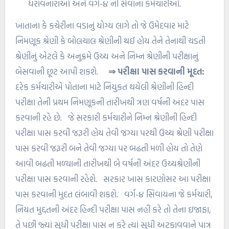
ધરાવનારાઓ અને વર્ગ-૪ ની સેવાના કર્મચારીઓ.
ખાતાના કે કચેરીના વડાનું યોગ્ય લાગે તો જે ઉમેદવાર માટે
નિમણૂક શ્રેણી કે બોલચાલ શ્રેણીની થઈ હોય તેને તેનાથી ચડતી
શ્રેણીનું એટલે કે અનુક્રમે ઉચ્ચ અને નિમ્ન શ્રેણીની પરીક્ષાનું
બેસવાની છૂટ આપી શકશે.
⇒ પરીક્ષા પાસ કરવાની મૂદત:
દરેક કર્મચારીએ પોતાના માટે નિયુકત થયેલી શ્રેણીની હિન્દી
પરીક્ષા તેની પ્રથમ નિમણૂકની તારીખથી ત્રણ વર્ષની અંદર પાસ
કરવાની રહે છે. જે સરકારી કર્મચારીને નિમ્ન શ્રેણીની હિન્દી
પરીક્ષા પાસ કરવી જરૂરી હોય તેવી જગ્યા પરથી ઉચ્ચ શ્રેણી પરીક્ષા
પાસ કરવી જરૂરી બને તેવી જગ્યા પર બઢતી મળી હોય તો તેણે
આવી બઢતી મળ્યાની તારીખથી બે વર્ષની અંદર ઉચ્ચશ્રેણીની
પરીક્ષા પાસ કરવાની રહેશે. સરકાર ખાસ કારણોસર આ પરીક્ષા
પાસ કરવાની મુદત લંબાવી શકશે. વર્ગ-૪ સિવાયના જે કર્મચારી,
નિયત મુદ્દતની અંદર હિન્દી પરીક્ષા પાસ નહીં કરે તો તેના ઇજાફા,
તે પછી જ્યાં સુધી પરીક્ષા પાસ ન કરે ત્યાં સુધી અટકાવવાને પાત્ર