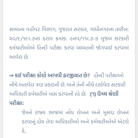
સામાન્ય વહીવટ વિભાગ, ગુજરાત સરકાર, ગાંધીનગરના તારીખ:
૨૦/૯/૧૯૬૭ના ઠરાવ ક્રમાંક: હનપ/૧૧૬૭-ક મુજબ સરકારી
કર્મચારીઓએ હિન્દી પરીક્ષા કરવા બાબતની જોગવાઈ કરવામાં
આવેલ છે.
⇒ કઈ પરીક્ષા કોણે આપવી ફરજીયાત છે?
હીન્દી પરીક્ષાઓ
નીચે બતાવેલ ત્રણ પ્રકારની છે. અને તેની નીચે દર્શાવેલ સરકારી
અધિકારી કર્મચારીએ પાસ કરવાની રહે છે.
(૧) ઉચ્ચ શ્રેણી
પરીક્ષા:
જેમને રાજ્ય ભાષામાં નોંધ લેખન અને મુસદ્દા લેખન
કરવાનું હોય તેવા અધિકારીઓ અને કર્મચારીઓએ એટલે
કે,