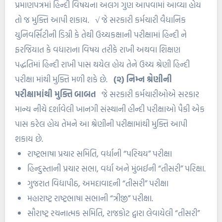
પ્રમાણપત્રમાં હિન્દી વિષયના અલગ ગુણ આપવામાં આવ્યા હોય
તો જ મુક્તિ આપી શકાય.
√
જે સરકારી કર્મચારી વૈધાનિક
યુનિવર્સિટીની ડિગ્રી કે તેથી ઉચ્ચકક્ષાની પરીક્ષામાં હિન્દી ને
ફરજિયાત કે વધારાના વિષય તરીકે રાખી અથવા શિક્ષણ
પદ્ધતિમાં હિન્દી રાખી પાસ થયેલ હોય તેને ઉચ્ચ શ્રેણી હિન્દી
પરીક્ષા માંથી મુક્તિ મળી શકે છે.
(૨) નિમ્ન શ્રેણીની
પરીક્ષામાંથી મુક્તિ બાબત
જે સરકારી કર્મચારીઓએ સરકાર
માન્ય નીચે દર્શાવેલી ખાનગી સંસ્થાની હીન્દી પરીક્ષાઓ પૈકી એક
પાસ કરેલ હોય તેમને આ શ્રેણીની પરીક્ષામાંથી મુક્તિ આપી
શકાય છે.
રાષ્ટ્રભાષા પ્રચાર સમિતિ, વર્ધાની “પરિચય” પરીક્ષા
હિન્દુસ્તાની પ્રચાર સભા, વર્ધા અને મુંબઈની “તીસરી” પરિક્ષા.
ગુજરાત વિદ્યાપીઠ, અમદાવાદની “તીસરી” પરીક્ષા
મહારાષ્ટ્ર રાષ્ટ્રભાષા સભાની “ત્રીજી” પરીક્ષા.
સૌરાષ્ટ્ર રચનાત્મક સમિતિ, રાજકોટ દ્વારા લેવાયેલી “તીસરી”