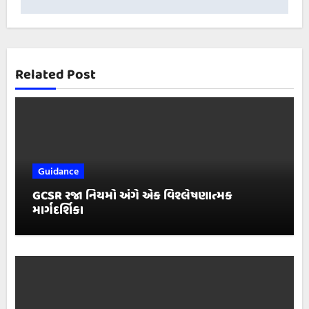
Related Post
Guidance
GCSR રજા નિયમો અંગે એક વિશ્લેષણાત્મક
માર્ગદર્શિકા