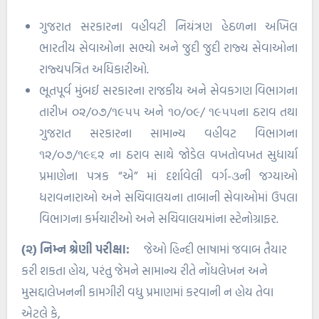
ગુજરાત સરકારના વહીવટી નિયંત્રણ હેઠળના અખિલ
ભારતીય સેવાઓના સભ્યો અને જુદી જુદી રાજ્ય સેવાઓના
રાજ્યપત્રિત અધિકારીઓ.
ભૂતપૂર્વ મુંબઈ સરકારના રાજકીય અને સેવકગણ વિભાગના
તારીખ ૦૨/૦૭/૧૯૫૫ અને ૧૦/૦૯/ ૧૯૫૫ના ઠરાવ તથા
ગુજરાત સરકારના સામાન્ય વહીવટ વિભાગના
૧૨/૦૭/૧૯૬૨ ના ઠરાવ સાથે જોડેલ વખતોવખત સુધાર્યા
પ્રમાણેના પત્રક “એ” માં દર્શાવેલી વર્ગ-૩ની જગ્યાઓ
ધરાવનારાઓ અને સચિવાલયના તાબાની સેવાઓમાં ઉપલા
વિભાગના કર્મચારીઓ અને સચિવાલયમાંના સ્ટેનોગ્રાફર.
(૨) નિમ્ન શ્રેણી પરીક્ષા:
જેઓ હિન્દી ભાષામાં જવાબ તૈયાર
કરી શકતા હોય, પરંતુ જેમને સામાન્ય રીતે નોંધલેખન અને
મુસદ્દાલેખનની કામગીરી વધુ પ્રમાણમાં કરવાની ન હોય તેવા
એટલે કે,