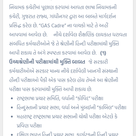
નિયામક કચેરીમાં પૂછાણ કરવામાં આવતા ભાષા નિયામકની
કચેરી, ગુજરાત રાજ્ય, ગાંધીનગર દ્વારા આ બાબતે માર્ગદર્શન
પ્રસિદ્ધ કરેલ છે. “GAS Cadre” ના વાચકો માટે તે અહીં
આપવામાં આવેલ છે. નીચે દર્શાવેલ શૈક્ષણિક લાયકાત ધરાવતા
સંબંધિત કર્મચારીઓને જે તે શ્રેણીની હિન્દી પરીક્ષામાંથી મુક્તિ
આપી શકાય તે અંગે સ્પષ્ટતા કરવામાં આવેલ છે.
(૧)
ઉચ્ચશ્રેણીની પરીક્ષામાંથી મુક્તિ બાબત
જે સરકારી
કર્મચારીઓએ સરકાર માન્ય નીચે દર્શાવેલી ખાનગી સંસ્થાની
હીન્દી પરીક્ષાઓ પૈકી એક પાસ કરેલ હોય તેમને આ શ્રેણીની
પરીક્ષા પાસ કરવામાંથી મુક્તિ આપી શકાય છે.
રાષ્ટ્રભાષા પ્રચાર સમિતિ, વર્ધાની “કોવિદ” પરીક્ષા
હિન્દુસ્તાની પ્રચાર સભા, વર્ધા અને મુંબઈની “કાબિલ” પરીક્ષા
મહારાષ્ટ્ર રાષ્ટ્રભાષા પ્રચાર સભાની ચોથી પરીક્ષા એટલે કે
પ્રવિણ પરીક્ષા
દક્ષિણ ભારત હિન્દી પ્રચાર સભા, કર્ણાટકની હિન્દી પ્રચાર