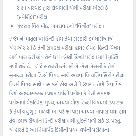
સભા ધારવાડ દ્વારા લેવાયેલી ચોથી પરીક્ષા એટલે કે
“પ્રવેશિકા” પરીક્ષા
ગુજરાત વિદ્યાપીઠ, અમદાવાદની “વિનીત” પરીક્ષા
√
જેમની માતૃભાષા હિન્દી હોય તેવા સરકારી કર્મચારીઓએ
એસએસસી કે તેની સમકક્ષ પરીક્ષા હાયર લેવલ હિન્દી વિષય
સાથે પાસ કરી હોય તેને ઉચ્ચ શ્રેણી હિન્દી પરીક્ષા માંથી મુક્તિ
મળી શકે છે.
√
જે સરકારી કર્મચારીએ એસએસસી કે તેની
સમકક્ષ પરીક્ષા હિન્દી વિષય સાથે અથવા પ્રિ-યુનિવર્સિટી પરીક્ષા
હિન્દી વિષય સાથે પાસ કરી હોય અને તે ઉપરાંત તેણે ત્રિવાર્ષિક
ડિગ્રી અભ્યાસક્રમના પ્રથમ વર્ષની પરીક્ષા કે તેની સમકક્ષ
પરીક્ષામાં વૈકલ્પિક, મુખ્ય, અથવા ગૌણ હિન્દી વિષયમાં ૩૫ ટકા
કે તેથી વધુ ગુણ મેળવી આ પરીક્ષા પાસ અથવા નાપાસ થયા હોય
તેવા કર્મચારીઓને હિન્દી પરીક્ષામાંથી મુક્તિ મળી શકે છે. પરંતુ,
એ શરતે કે આ ત્રિવાર્ષિક ડિગ્રીની પ્રથમ વર્ષની પરીક્ષાના