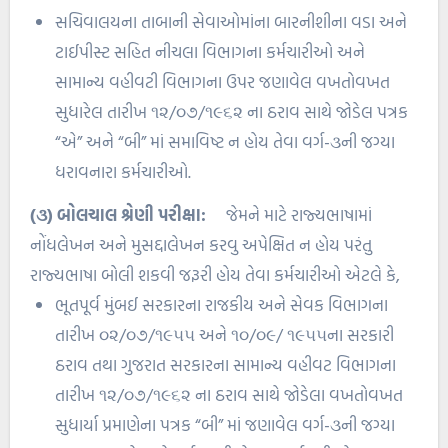
સચિવાલયના તાબાની સેવાઓમાંના બારનીશીના વડા અને
ટાઈપીસ્ટ સહિત નીચલા વિભાગના કર્મચારીઓ અને
સામાન્ય વહીવટી વિભાગના ઉપર જણાવેલ વખતોવખત
સુધારેલ તારીખ ૧૨/૦૭/૧૯૬૨ ના ઠરાવ સાથે જોડેલ પત્રક
“એ” અને “બી” માં સમાવિષ્ટ ન હોય તેવા વર્ગ-૩ની જગ્યા
ધરાવનારા કર્મચારીઓ.
(૩) બોલચાલ શ્રેણી પરીક્ષા:
જેમને માટે રાજ્યભાષામાં
નોંધલેખન અને મુસદ્દાલેખન કરવુ અપેક્ષિત ન હોય પરંતુ
રાજ્યભાષા બોલી શકવી જરૂરી હોય તેવા કર્મચારીઓ એટલે કે,
ભૂતપૂર્વ મુંબઈ સરકારના રાજકીય અને સેવક વિભાગના
તારીખ ૦૨/૦૭/૧૯૫૫ અને ૧૦/૦૯/ ૧૯૫૫ના સરકારી
ઠરાવ તથા ગુજરાત સરકારના સામાન્ય વહીવટ વિભાગના
તારીખ ૧૨/૦૭/૧૯૬૨ ના ઠરાવ સાથે જોડેલા વખતોવખત
સુધાર્યા પ્રમાણેના પત્રક “બી” માં જણાવેલ વર્ગ-૩ની જગ્યા