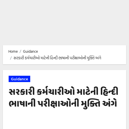
Home
Guidance
સરકારી કર્મચારીઓ માટેની હિન્દી ભાષાની પરીક્ષાઓની મુક્તિ અંગે
Guidance
સરકારી કર્મચારીઓ માટેની હિન્દી
ભાષાની પરીક્ષાઓની મુક્તિ અંગે