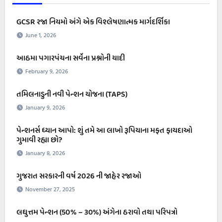
GCSR રજા નિયમો અંગે એક વિશ્લેષણાત્મક માર્ગદર્શિકા
June 1, 2026
આઠમા પગારપંચના સર્વેના પ્રશ્નોની યાદી
February 9, 2026
તમિલનાડુની નવી પેન્શન યોજના (TAPS)
January 9, 2026
પેન્શનર્સ ધ્યાન આપો: શું તમે આ લાખો રૂપિયાના મફત ફાયદાઓ
ગુમાવી રહ્યા છો?
January 8, 2026
ગુજરાત સરકારની વર્ષ 2026 ની જાહેર રજાઓ
November 27, 2025
લઘુત્તમ પેન્શન (50% – ૩૦%) અંગેના ઠરાવો તથા પરિપત્રો