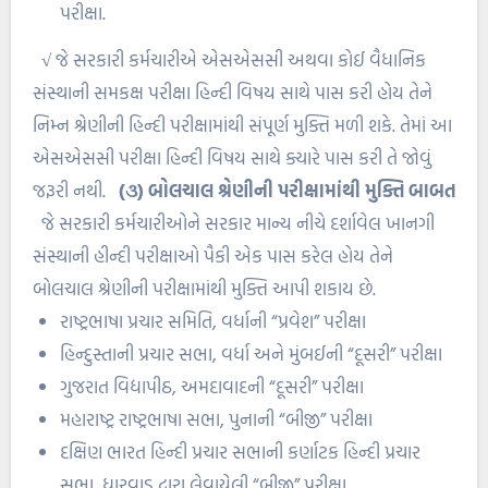
પરીક્ષા.
√
જે સરકારી કર્મચારીએ એસએસસી અથવા કોઈ વૈધાનિક
સંસ્થાની સમકક્ષ પરીક્ષા હિન્દી વિષય સાથે પાસ કરી હોય તેને
નિમ્ન શ્રેણીની હિન્દી પરીક્ષામાંથી સંપૂર્ણ મુક્તિ મળી શકે. તેમાં આ
એસએસસી પરીક્ષા હિન્દી વિષય સાથે ક્યારે પાસ કરી તે જોવું
જરૂરી નથી.
(૩) બોલચાલ શ્રેણીની પરીક્ષામાંથી મુક્તિ બાબત
જે સરકારી કર્મચારીઓને સરકાર માન્ય નીચે દર્શાવેલ ખાનગી
સંસ્થાની હીન્દી પરીક્ષાઓ પૈકી એક પાસ કરેલ હોય તેને
બોલચાલ શ્રેણીની પરીક્ષામાંથી મુક્તિ આપી શકાય છે.
રાષ્ટ્રભાષા પ્રચાર સમિતિ, વર્ધાની “પ્રવેશ” પરીક્ષા
હિન્દુસ્તાની પ્રચાર સભા, વર્ધા અને મુંબઈની “દૂસરી” પરીક્ષા
ગુજરાત વિદ્યાપીઠ, અમદાવાદની “દૂસરી” પરીક્ષા
મહારાષ્ટ્ર રાષ્ટ્રભાષા સભા, પુનાની “બીજી” પરીક્ષા
દક્ષિણ ભારત હિન્દી પ્રચાર સભાની કર્ણાટક હિન્દી પ્રચાર
સભા, ધારવાડ દ્વારા લેવાયેલી “બીજી” પરીક્ષા.